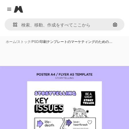
Magnific
Close menu
画像で
ホーム
/
ストック
/
PSD
/
印刷テンプレートのマーケティングのための…