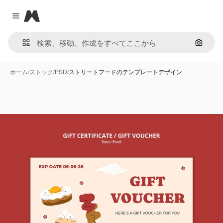
Magnific
Close menu
画像で
ホーム
/
ストック
/
PSD
/
ストリートフードのテンプレートデザイン