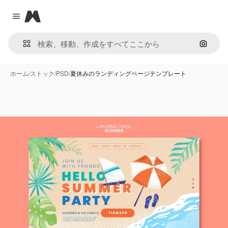
Magnific
Close menu
画像で
ホーム
/
ストック
/
PSD
/
夏休みのランディングページテンプレート