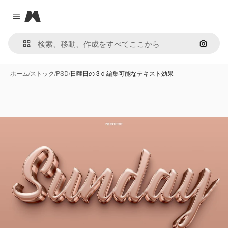
Magnific
Close menu
画像で
ホーム
/
ストック
/
PSD
/
日曜日の 3 d 編集可能なテキスト効果