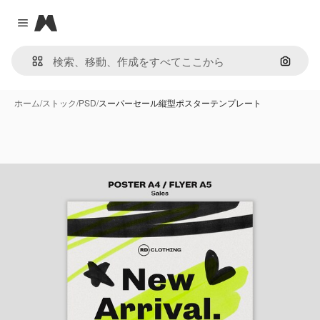
Magnific
Close menu
画像で
ホーム
/
ストック
/
PSD
/
スーパーセール縦型ポスターテンプレート