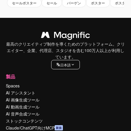
セールポスター
セール
バーゲン
ポスター
ポスター
最高のクリエイティブ制作を導くためのプラットフォーム。クリ
エイター、企業、代理店、スタジオを含む100万人以上が利用し
ています。
日本語
製品
Spaces
AI アシスタント
AI 画像生成ツール
AI 動画生成ツール
AI 音声合成ツール
ストックコンテンツ
Claude/ChatGPT向けMCP
新規