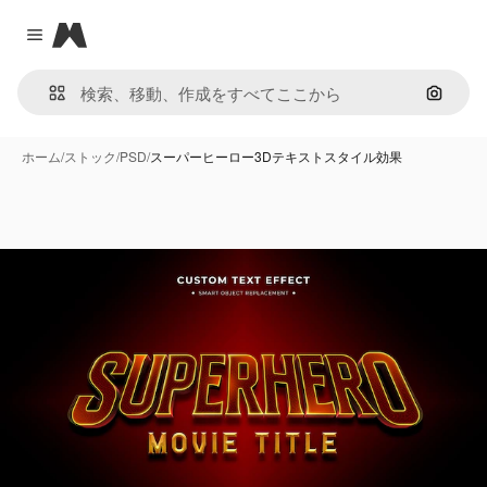
Magnific
Close menu
画像で
ホーム
/
ストック
/
PSD
/
スーパーヒーロー3Dテキストスタイル効果