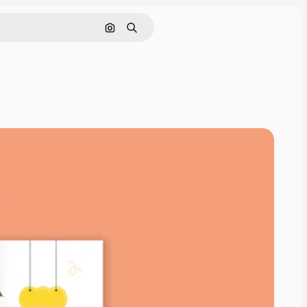
画像で検索
検索