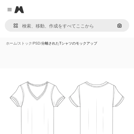
Magnific
Close menu
画像で
ホーム
/
ストック
/
PSD
/
分離されたTシャツのモックアップ