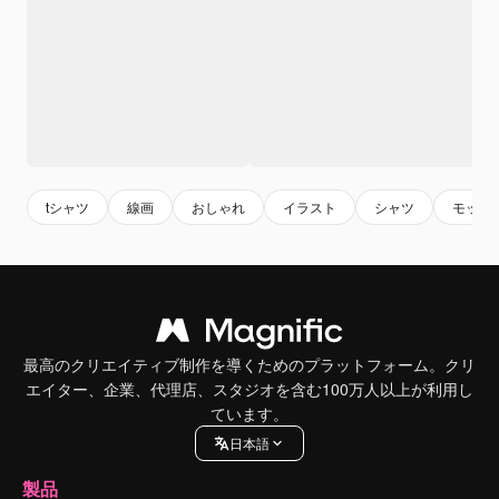
tシャツ
線画
おしゃれ
イラスト
シャツ
モック
最高のクリエイティブ制作を導くためのプラットフォーム。クリ
エイター、企業、代理店、スタジオを含む100万人以上が利用し
ています。
日本語
製品