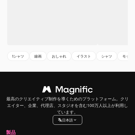
tシャツ
線画
おしゃれ
イラスト
シャツ
モック
最高のクリエイティブ制作を導くためのプラットフォーム。クリ
エイター、企業、代理店、スタジオを含む100万人以上が利用し
ています。
日本語
製品