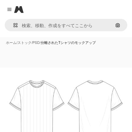
Magnific
Close menu
画像で
ホーム
/
ストック
/
PSD
/
分離されたTシャツのモックアップ