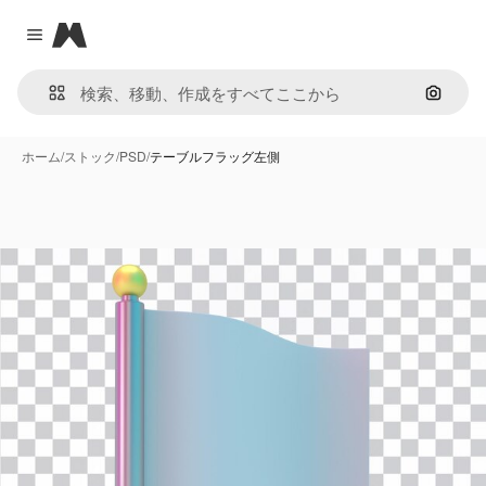
Magnific
Close menu
画像で
ホーム
/
ストック
/
PSD
/
テーブルフラッグ左側