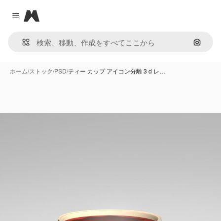
Magnific
Close menu
画像で
ホーム
/
ストック
/
PSD
/
ティー カップ アイコン分離 3 d レ…