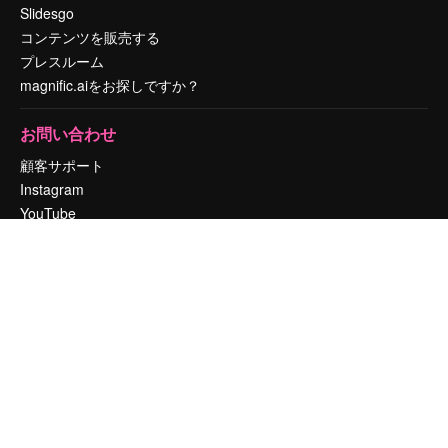
Slidesgo
コンテンツを販売する
プレスルーム
magnific.aiをお探しですか？
お問い合わせ
顧客サポート
Instagram
YouTube
LinkedIn
TikTok
Discord
X
Reddit
Copyright © 2010-
2026
Freepik Company S.L.U.
無断複写・転載を禁じま
す
.