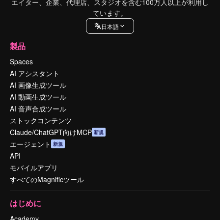
エイター、企業、代理店、スタジオを含む100万人以上が利用し
ています。
日本語
製品
Spaces
AI アシスタント
AI 画像生成ツール
AI 動画生成ツール
AI 音声合成ツール
ストックコンテンツ
Claude/ChatGPT向けMCP
新規
エージェント
新規
API
モバイルアプリ
すべてのMagnificツール
はじめに
Academy