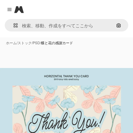
Magnific
Close menu
画像で
ホーム
/
ストック
/
PSD
/
蝶と花の感謝カード