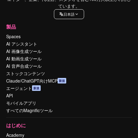
ています。
日本語
製品
Spaces
AI アシスタント
AI 画像生成ツール
AI 動画生成ツール
AI 音声合成ツール
ストックコンテンツ
Claude/ChatGPT向けMCP
新規
エージェント
新規
API
モバイルアプリ
すべてのMagnificツール
はじめに
Academy