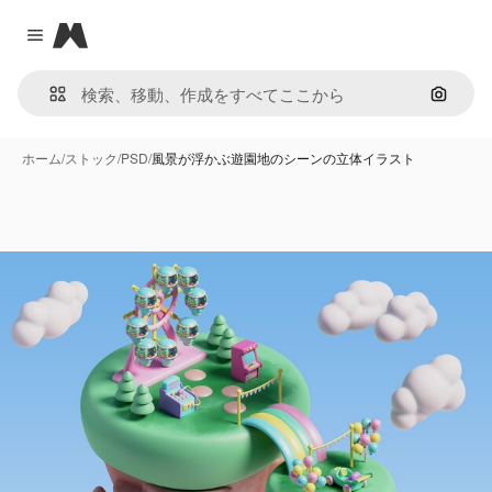
Magnific
Close menu
画像で
ホーム
/
ストック
/
PSD
/
風景が浮かぶ遊園地のシーンの立体イラスト