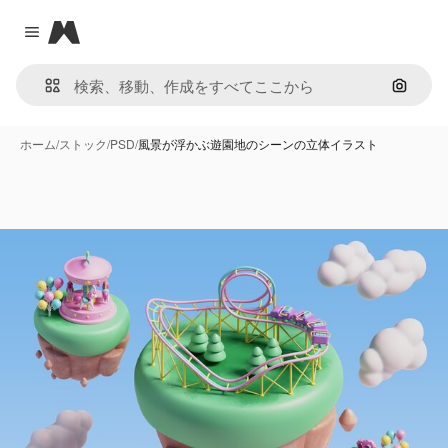
Magnific
Close menu
画像で
ホーム
/
ストック
/
PSD
/
風景が浮かぶ遊園地のシーンの立体イラスト