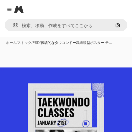
Magnific
Close menu
画像で
ホーム
/
ストック
/
PSD
/
伝統的なタウコンドー武道縦型ポスター テ…