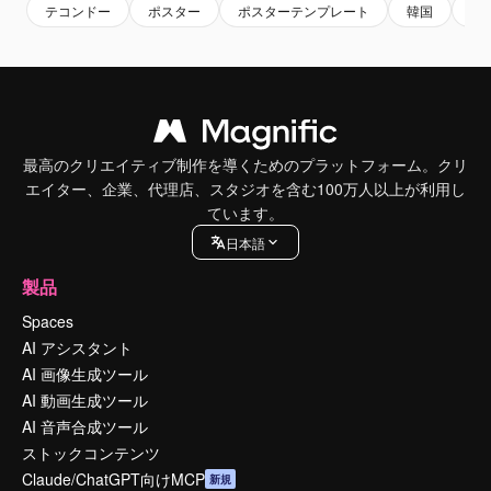
テコンドー
ポスター
ポスターテンプレート
韓国
フ
最高のクリエイティブ制作を導くためのプラットフォーム。クリ
エイター、企業、代理店、スタジオを含む100万人以上が利用し
ています。
日本語
製品
Spaces
AI アシスタント
AI 画像生成ツール
AI 動画生成ツール
AI 音声合成ツール
ストックコンテンツ
Claude/ChatGPT向けMCP
新規