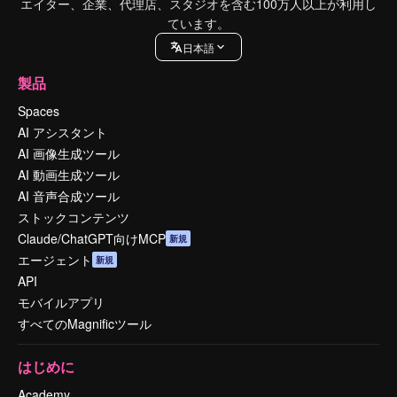
エイター、企業、代理店、スタジオを含む100万人以上が利用し
ています。
日本語
製品
Spaces
AI アシスタント
AI 画像生成ツール
AI 動画生成ツール
AI 音声合成ツール
ストックコンテンツ
Claude/ChatGPT向けMCP
新規
エージェント
新規
API
モバイルアプリ
すべてのMagnificツール
はじめに
Academy