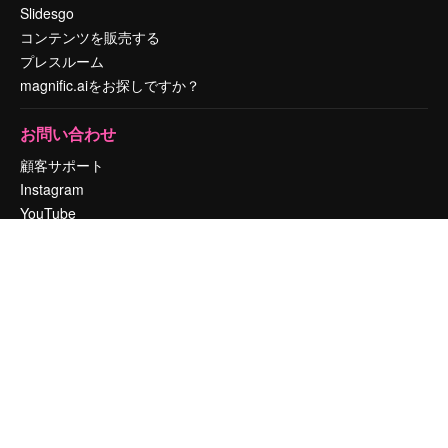
Slidesgo
コンテンツを販売する
プレスルーム
magnific.aiをお探しですか？
お問い合わせ
顧客サポート
Instagram
YouTube
LinkedIn
TikTok
Discord
X
Reddit
Copyright © 2010-
2026
Freepik Company S.L.U.
無断複写・転載を禁じま
す
.