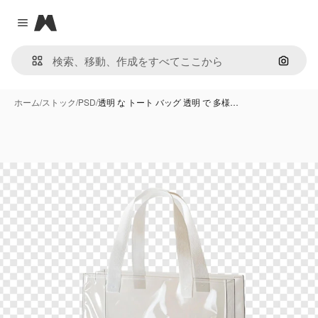
Magnific
Close menu
画像で
ホーム
/
ストック
/
PSD
/
透明 な トート バッグ 透明 で 多様…