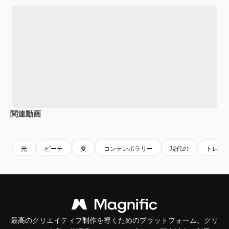
関連動画
Premium
Premium
AIによって生成されました。
Premium
Premium
AIによっ
光
ビーチ
夏
コンテンポラリー
現代の
トレン
最高のクリエイティブ制作を導くためのプラットフォーム。クリ