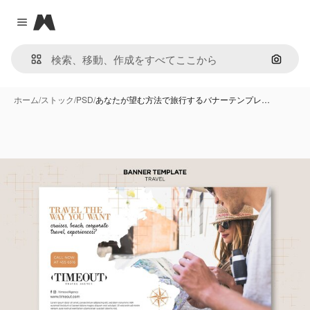
Magnific
Close menu
画像で
ホーム
/
ストック
/
PSD
/
あなたが望む方法で旅行するバナーテンプレ…