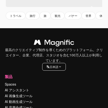
トラベル
旅行
旅
観光
バナー
世界
休暇
最高のクリエイティブ制作を導くためのプラットフォーム。クリ
エイター、企業、代理店、スタジオを含む100万人以上が利用し
ています。
日本語
製品
Spaces
AI アシスタント
AI 画像生成ツール
AI 動画生成ツール
AI 音声合成ツール