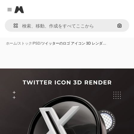
Magnific
Close menu
画像で
ホーム
/
ストック
/
PSD
/
ツイッターのロゴ アイコン 3D レンダ…