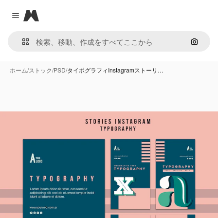
Magnific
Close menu
画像で
ホーム
/
ストック
/
PSD
/
タイポグラフィInstagramストーリ…