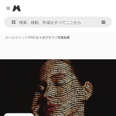
Magnific
Close menu
画像で
ホーム
/
ストック
/
PSD
/
タイポグラフィ写真効果