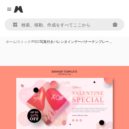
Magnific
Close menu
画像で
ホーム
/
ストック
/
PSD
/
写真付きバレンタインデーバナーテンプレー…