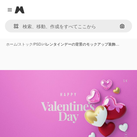
Magnific
Close menu
画像で
ホーム
/
ストック
/
PSD
/
バレンタインデーの背景のモックアップ装飾…