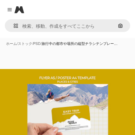
Magnific
Close menu
画像で
ホーム
/
ストック
/
PSD
/
旅行中の都市や場所の縦型チラシテンプレー…