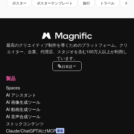
ポスター
ポスターテンプレート
旅行
トラベル
チラ
最高のクリエイティブ制作を導くためのプラットフォーム。クリ
エイター、企業、代理店、スタジオを含む100万人以上が利用し
ています。
日本語
製品
Spaces
AI アシスタント
AI 画像生成ツール
AI 動画生成ツール
AI 音声合成ツール
ストックコンテンツ
Claude/ChatGPT向けMCP
新規