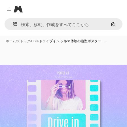
Magnific
Close menu
画像で
ホーム
/
ストック
/
PSD
/
ドライブイン シネマ体験の縦型ポスター …