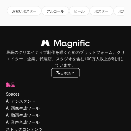
お祝いポスター
アルコール
ビール
ポスター
ポスタ
最高のクリエイティブ制作を導くためのプラットフォーム。クリ
エイター、企業、代理店、スタジオを含む100万人以上が利用し
ています。
日本語
製品
Spaces
AI アシスタント
AI 画像生成ツール
AI 動画生成ツール
AI 音声合成ツール
ストックコンテンツ