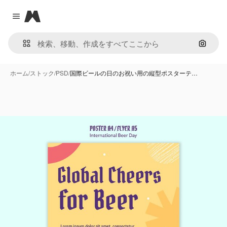
Magnific
Close menu
画像で
ホーム
/
ストック
/
PSD
/
国際ビールの日のお祝い用の縦型ポスターテ…