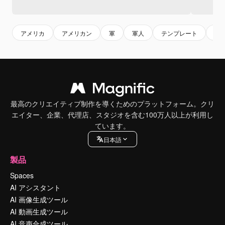
アメリカ
アメリカン
軍
軍人
テンプレート
お
最高のクリエイティブ制作を導くためのプラットフォーム。クリ
エイター、企業、代理店、スタジオを含む100万人以上が利用し
ています。
日本語
製品
Spaces
AI アシスタント
AI 画像生成ツール
AI 動画生成ツール
AI 音声合成ツール