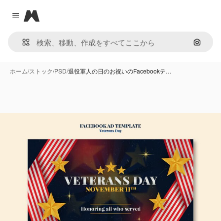
Magnific
Close menu
画像で
ホーム
/
ストック
/
PSD
/
退役軍人の日のお祝いのFacebookテ…