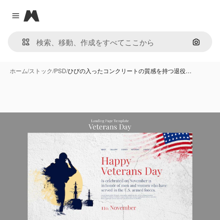
Magnific
Close menu
画像で
ホーム
/
ストック
/
PSD
/
ひびの入ったコンクリートの質感を持つ退役…