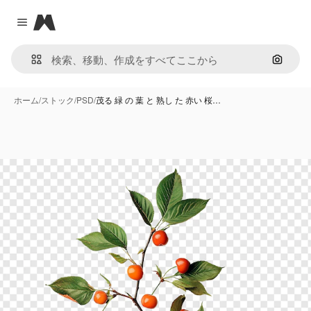
Magnific
Close menu
画像で
ホーム
/
ストック
/
PSD
/
茂る 緑 の 葉 と 熟し た 赤い 桜…