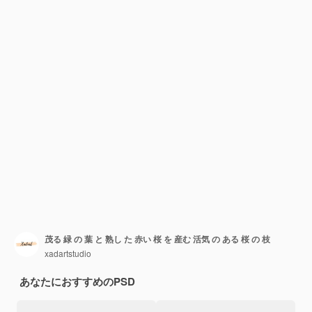
茂る 緑 の 葉 と 熟し た 赤い 桜 を 産む 活気 の ある 桜 の 枝
xadartstudio
あなたにおすすめのPSD