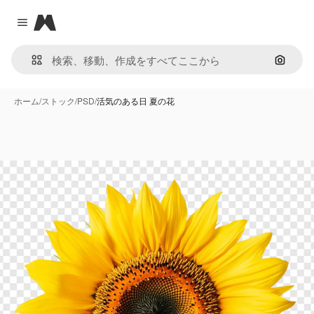
Magnific
Close menu
画像で
ホーム
/
ストック
/
PSD
/
活気のある日 夏の花