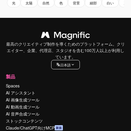
光
太陽
自然
色
背景
細部
白い
夏
最高のクリエイティブ制作を導くためのプラットフォーム。クリ
エイター、企業、代理店、スタジオを含む100万人以上が利用し
ています。
日本語
製品
Spaces
AI アシスタント
AI 画像生成ツール
AI 動画生成ツール
AI 音声合成ツール
ストックコンテンツ
Claude/ChatGPT向けMCP
新規