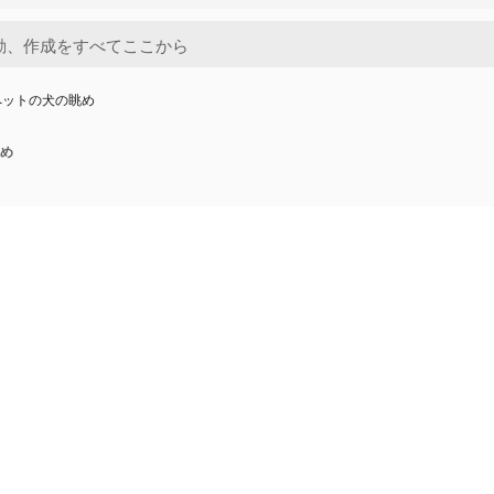
ペットの犬の眺め
め