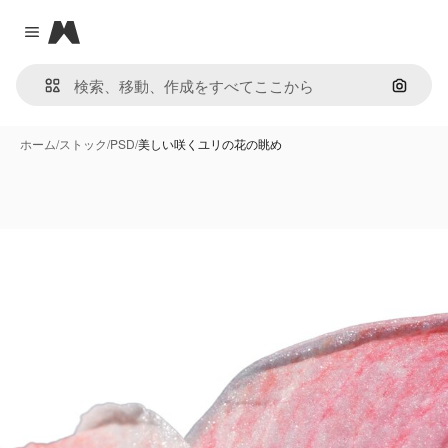
Magnific
Close menu
画像で
ホーム
/
ストック
/
PSD
/
美しい咲くユリの花の眺め