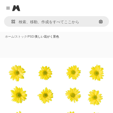
Magnific
Close menu
画像で
ホーム
/
ストック
/
PSD
/
美しい花がく景色