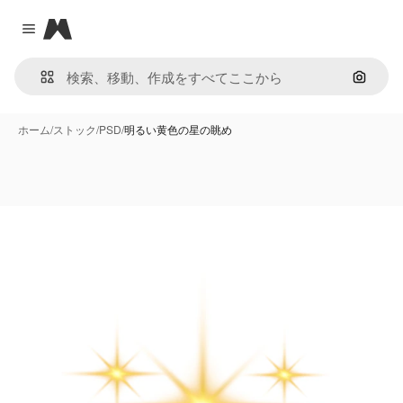
Magnific
Close menu
画像で
ホーム
/
ストック
/
PSD
/
明るい黄色の星の眺め