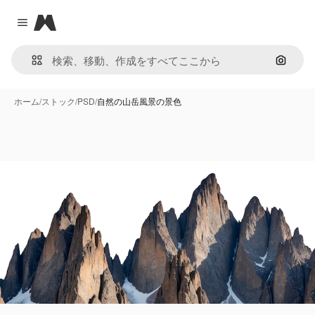
Magnific
Close menu
画像で
ホーム
/
ストック
/
PSD
/
自然の山岳風景の景色