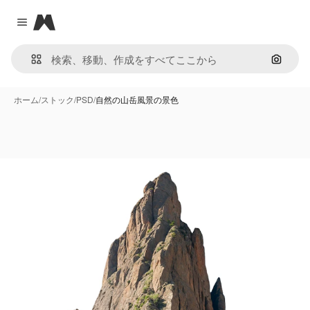
Magnific
Close menu
画像で
ホーム
/
ストック
/
PSD
/
自然の山岳風景の景色