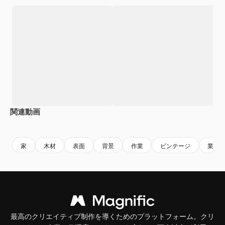
関連動画
Premium
Premium
Premium
Premium
AIによっ
家
木材
表面
背景
作業
ビンテージ
業界
最高のクリエイティブ制作を導くためのプラットフォーム。クリ