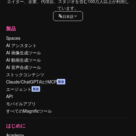
エイター、企業、代理店、スタジオを含む100万人以上が利用し
ています。
日本語
製品
Spaces
AI アシスタント
AI 画像生成ツール
AI 動画生成ツール
AI 音声合成ツール
ストックコンテンツ
Claude/ChatGPT向けMCP
新規
エージェント
新規
API
モバイルアプリ
すべてのMagnificツール
はじめに
Academy