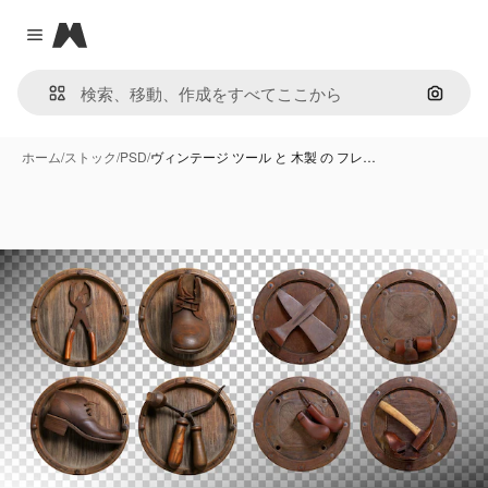
Magnific
Close menu
画像で
ホーム
/
ストック
/
PSD
/
ヴィンテージ ツール と 木製 の フレ…