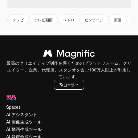
テレビ
テレビ画面
レトロ
ビンテージ
画面
retr
最高のクリエイティブ制作を導くためのプラットフォーム。クリ
エイター、企業、代理店、スタジオを含む100万人以上が利用し
ています。
日本語
製品
Spaces
AI アシスタント
AI 画像生成ツール
AI 動画生成ツール
AI 音声合成ツール