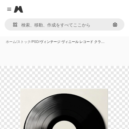
Magnific
Close menu
画像で
ホーム
/
ストック
/
PSD
/
ヴィンテージ ヴィニール レコード クラ…