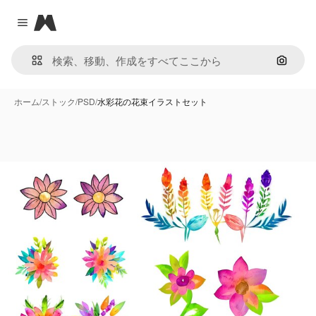
Magnific
Close menu
画像で
ホーム
/
ストック
/
PSD
/
水彩花の花束イラストセット