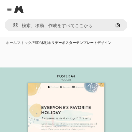
Magnific
Close menu
画像で
ホーム
/
ストック
/
PSD
/
水彩ホリデーポスターテンプレートデザイン