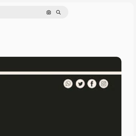
画像で検索
検索