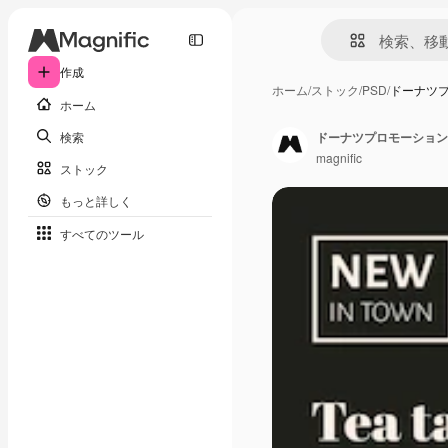
作成
ホーム
/
ストック
/
PSD
/
ドーナツプ
ホーム
検索
ドーナツプロモーション
magnific
ストック
もっと詳しく
すべてのツール