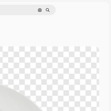
画像で検索
検索