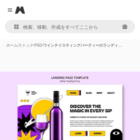
Magnific
Close menu
画像で
ホーム
/
ストック
/
PSD
/
ワインテイスティングパーティーのランディ…