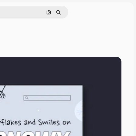
画像で検索
検索