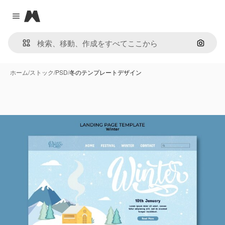
Magnific
Close menu
画像で
ホーム
/
ストック
/
PSD
/
冬のテンプレートデザイン