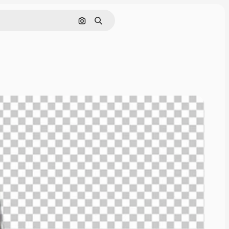
画像で検索
検索