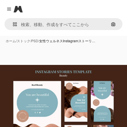
Magnific
Close menu
画像で
ホーム
/
ストック
/
PSD
/
女性ウェルネスInstagramストーリ…