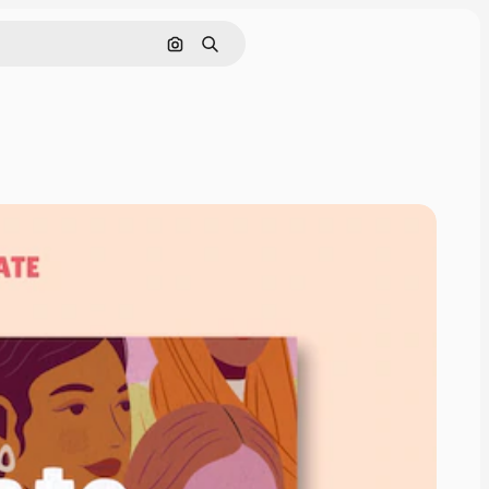
画像で検索
検索