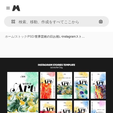
Magnific
Close menu
画像で
ホーム
/
ストック
/
PSD
/
世界芸術の日お祝いinstagramスト…