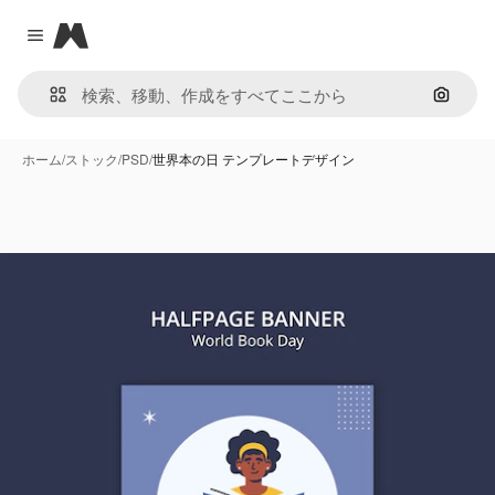
Magnific
Close menu
画像で
ホーム
/
ストック
/
PSD
/
世界本の日 テンプレートデザイン